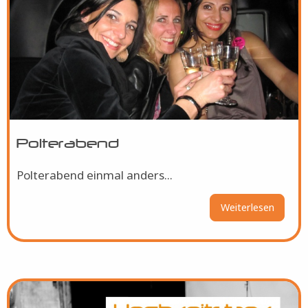
Polterabend
Polterabend einmal anders...
Weiterlesen
über
Polter
Bild