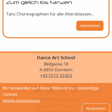
Zum gleich los tanzen
Tanz Choreographien für alle Altersklassen...
Weiterlesen
über
Zum
gleich
los
tanzen
Dance Art School
Bildgasse 18
A-6850 Dornbirn
+43 5572 32423
Wir verwenden auf dieser Website nur notwendige
Cookies.
Dance Art Company
Weitere Informationen
Sie planen ein Event?
Akzeptieren
Besuchen Sie uns auf