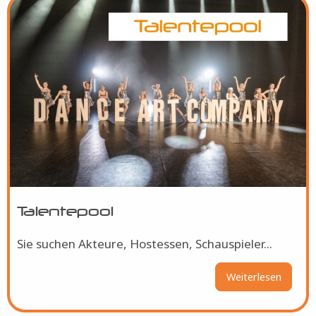
Bild
Talentepool
Sie suchen Akteure, Hostessen, Schauspieler...
Weiterlesen
über
Talent