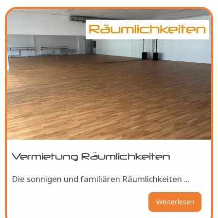
Bild
Vermietung Räumlichkeiten
Die sonnigen und familiären Räumlichkeiten ...
Weiterlesen
über
Vermie
Räumli