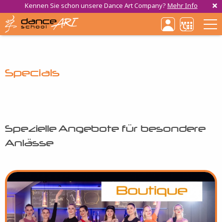
Kennen Sie schon unsere Dance Art Company?
Mehr Info
Haupt
Direkt
zum
Inhalt
Specials
Spezielle Angebote für besondere
Anlässe
Bild