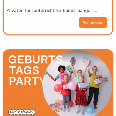
Privater Tanzunterricht für Bands, Sänger, ...
Weiterlesen
über
Private
Tanzunt
Bild