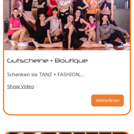
Gutscheine + Boutique
Schenken sie TANZ + FASHION,...
Show Video
Weiterlesen
über
Gutsch
+
Boutiq