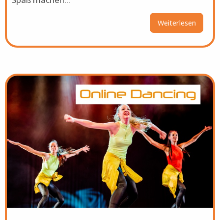
Spaß machen...
Weiterlesen
über
Team
Buildin
Bild