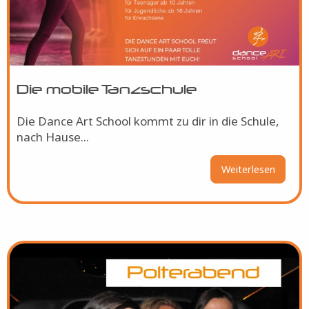
Die mobile Tanzschule
Die Dance Art School kommt zu dir in die Schule,
nach Hause...
Weiterlesen
über
Die
mobile
Tanzsc
Bild