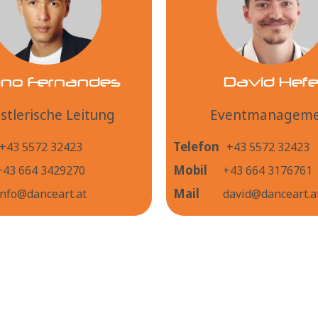
uno Fernandes
David Hefe
stlerische Leitung
Eventmanagem
Telefon
+43 5572 32423
+43 5572 32423
Mobil
+43 664 3429270
+43 664 3176761
Mail
info@danceart.at
david@danceart.a