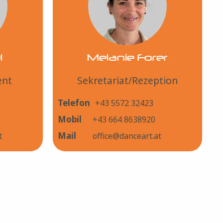
l
Melanie Forer
ent
Sekretariat/Rezeption
Telefon
+43 5572 32423
Mobil
+43 664 8638920
Mail
t
office@danceart.at