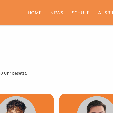
Hauptnavigation
HOME
NEWS
SCHULE
AUSB
00 Uhr besetzt.
ild
Bild