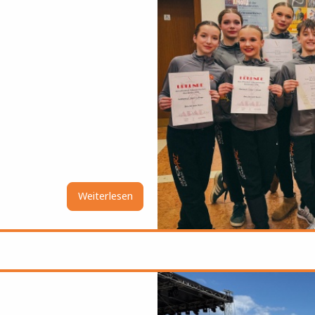
Weiterlesen
über
VIBE
International
Vienna