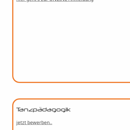
Tanztraining im Sommer...
hier geht's zur ONLINE Anmeldung
Tanzpädagogik