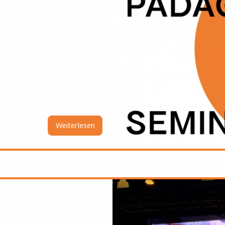
Weiterlesen
über
Tanzpädagogik
Bild