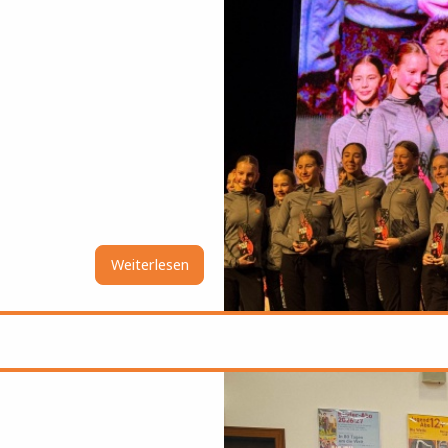
Weiterlesen
über
DanceStar
Austria
Qualifier
26
Bild