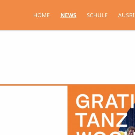
Kennen Sie schon unsere Dance Art Company?
Mehr Info
Hauptnavigation
HOME
NEWS
SCHULE
AUSB
Bild