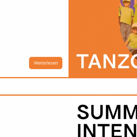
Weiterlesen
über
Ferien
Tanzcamp
Bild