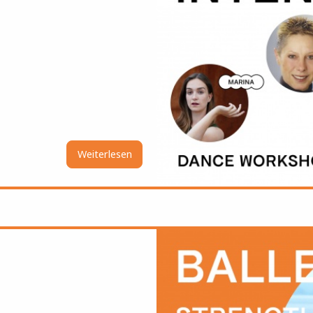
Weiterlesen
über
Summer
Dance
Intensive
Bild