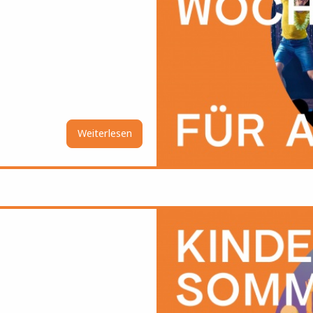
Weiterlesen
über
Gratis
Tanzwoche
Bild