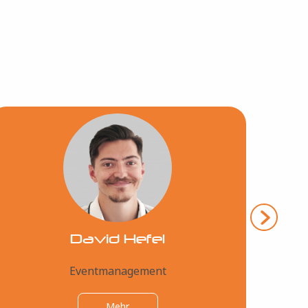
Bild
David Hefel
Eventmanagement