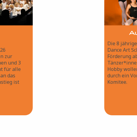
A
Die 8 jährig
 26
Dance Art Sch
en zur
Förderung ab
nen und 3
Tänzer*innen
t für alle
Hobby wollen
 an das
durch ein Vo
stieg ist
Komitee.