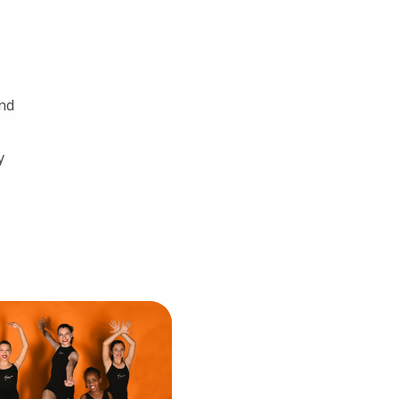
und
y