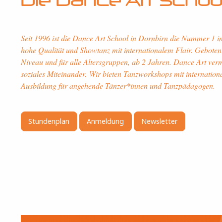
Die Dance Art Schoo
Bild
Seit 1996 ist die Dance Art School in Dornbirn die Nummer 1 in
hohe Qualität und Showtanz mit internationalem Flair. Geboten 
Niveau und für alle Altersgruppen, ab 2 Jahren. Dance Art verm
soziales Miteinander. Wir bieten Tanzworkshops mit internation
Ausbildung für angehende Tänzer*innen und Tanzpädagogen.
Stundenplan
Anmeldung
Newsletter