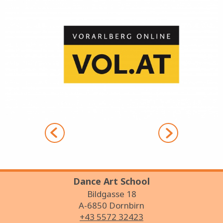
Bild
B
Dance Art School
Bildgasse 18