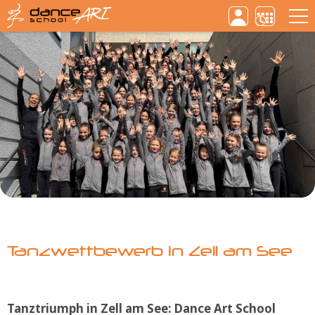
Kennen Sie schon unsere Dance Art Company?
Mehr Info
Haupt
Direkt
zum
Inhalt
Tanzwettbewerb in Zell am See