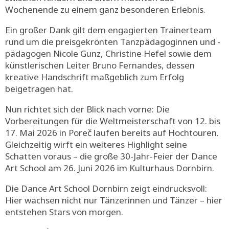
strahlende Augen, neu entstandene Freundschaften,
Teamgeist über Generationen hinweg sowie der Stolz
zwischen Kindern und Eltern machten das
Wochenende zu einem ganz besonderen Erlebnis.
Ein großer Dank gilt dem engagierten Trainerteam
rund um die preisgekrönten Tanzpädagoginnen und -
pädagogen Nicole Gunz, Christine Hefel sowie dem
künstlerischen Leiter Bruno Fernandes, dessen
kreative Handschrift maßgeblich zum Erfolg
beigetragen hat.
Nun richtet sich der Blick nach vorne: Die
Vorbereitungen für die Weltmeisterschaft von 12. bis
17. Mai 2026 in Poreč laufen bereits auf Hochtouren.
Gleichzeitig wirft ein weiteres Highlight seine
Schatten voraus – die große 30-Jahr-Feier der Dance
Art School am 26. Juni 2026 im Kulturhaus Dornbirn.
Die Dance Art School Dornbirn zeigt eindrucksvoll:
Hier wachsen nicht nur Tänzerinnen und Tänzer – hier